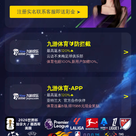
党的十八大以来，以习近平同志
力措施加强宪法实施和监督工作
平新时代中国特色社会主义思想
最本质的特征，党的领导的宪法
和基本政策，根据宪法精神就新
工作，对宪法有关规定的含义提
度，广泛开展宪法宣传教育，全
全面管治权，制定实施香港特别行
新时代新征程，党的二十届三中
护宪法权威”。深入贯彻落实党
于宪法的重要论述精神，更好发
摇，坚持宪法确定的人民民主专
治国有机统一起来。全面发挥宪
法规中。积极稳妥推进合宪性审
极回应社会各方面对涉宪问题的
影响力，向世界讲好中国宪法故