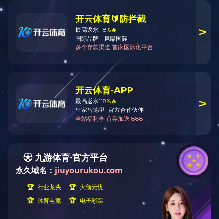
制定和实施宪法，是人类文明进
带领全国各族人民，经过艰辛探
义上的人民宪法，在我国宪法发
宪法制度发展历程，我们愈加感
民开辟的前进道路和积累的宝贵
义。
今年是“五四宪法”颁布七十周
宪法》（因其在1954年制定，
一部社会主义类型的宪法。“五四
路，调动了广大人民群众建设社
时期我国现行宪法的制定和完善
党的十一届三中全会之后，发展社
月4日，第五届全国人民代表大会
这部宪法深刻总结了我国社会主
任务，为改革开放和社会主义现
大分别于1988年、1993年、1
是十分重要的修正，有力推动和