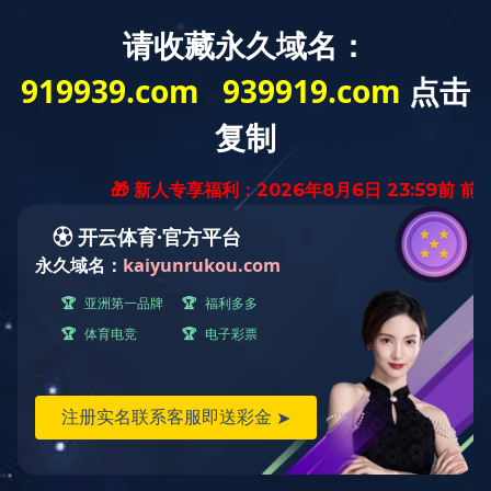
集团概况
新闻资讯
经营管理
Group Overview
News
Managemen
招标招商
IMTY.COM
IMTY.COM
最高法院：母公